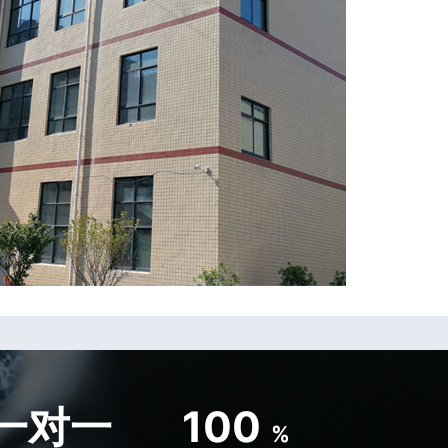
一对一
100
%