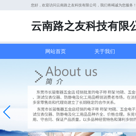
您好，欢迎访问云南路之友科技有限公司，我们将竭诚为您服务
云南路之友科技有限
网站首页
关于我们