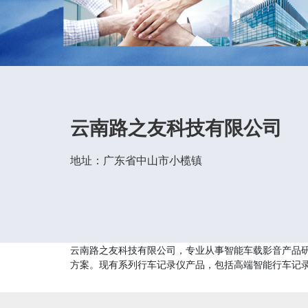
云南路之友科技有限公司
地址：广东省中山市小榄镇
云南路之友科技有限公司，专业从事智能车载影音产品研
方案。现有系列行车记录仪产品，包括高端智能行车记