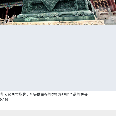
N智能云镜两大品牌，可提供完备的智能车联网产品的解决
和信赖。