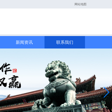
网站地图
新闻资讯
联系我们