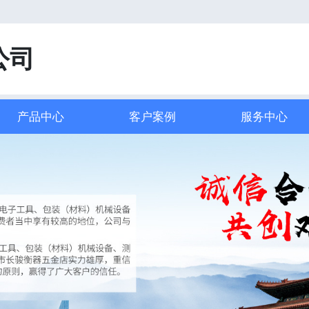
！
公司
产品中心
客户案例
服务中心