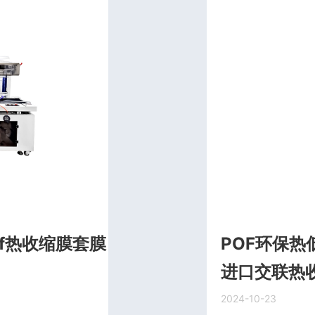
f热收缩膜套膜
POF环保热
进口交联热
2024-10-23